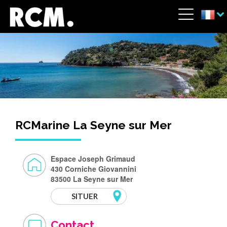
Aller au contenu principal
Panneau de gestion des cookies
Menu
RCMarine La Seyne sur Mer
Espace Joseph Grimaud
430 Corniche Giovannini
83500 La Seyne sur Mer
SITUER
Contact