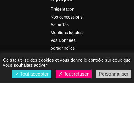
Présentation
Nos concessions
Actualités
Mentions légales
Vos Données
personnelles
Contact
Ce site utilise des cookies et vous donne le contrôle sur ceux que
vous souhaitez activer
Tout accepter
Nos marques
Tout refuser
Personnaliser
Toyota
Mercedes-Benz
Lexus
Porsche
Saga Classic
RCMarine
Highfield FRANCE