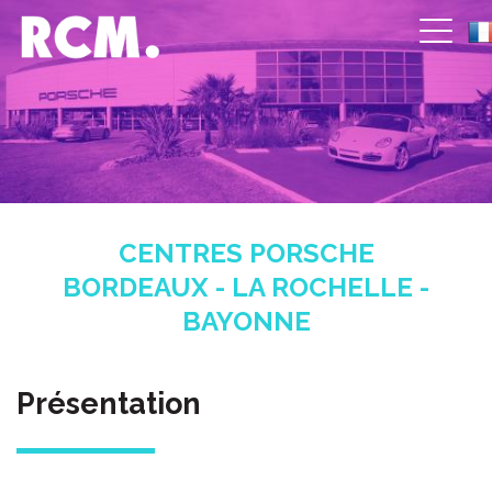
Aller au contenu principal
Panneau de gestion des cookies
Menu
CENTRES PORSCHE
BORDEAUX - LA ROCHELLE -
BAYONNE
Présentation