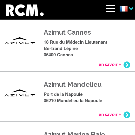
Aller au contenu principal
Panneau de gestion des cookies
Menu
Azimut Cannes
18 Rue du Médecin Lieutenant
Bertrand Lépine
06400 Cannes
en savoir +
Azimut Mandelieu
Port de la Napoule
06210 Mandelieu la Napoule
en savoir +
Azimut Marina Baie