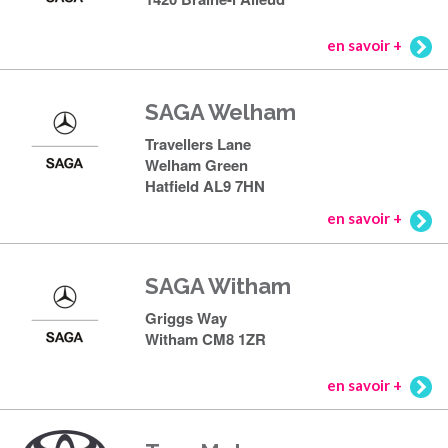
en savoir +
SAGA Welham
Travellers Lane
Welham Green
Hatfield AL9 7HN
en savoir +
SAGA Witham
Griggs Way
Witham CM8 1ZR
en savoir +