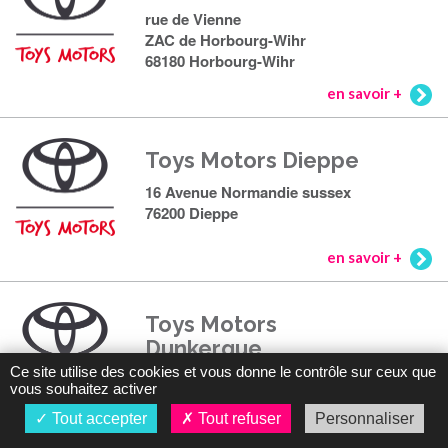
rue de Vienne
ZAC de Horbourg-Wihr
68180 Horbourg-Wihr
en savoir +
Toys Motors Dieppe
16 Avenue Normandie sussex
76200 Dieppe
en savoir +
Toys Motors
Dunkerque
Ce site utilise des cookies et vous donne le contrôle sur ceux que
280 rue de l'abattoir
vous souhaitez activer
59640 Dunkerque
Tout accepter
Tout refuser
Personnaliser
en savoir +