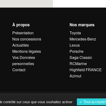
À propos
Nos marques
Présentation
Toyota
Nos concessions
Mercedes-Benz
Actualités
Lexus
Mentions légales
Porsche
Vos Données
Saga Classic
personnelles
RCMarine
Contact
Highfield FRANCE
Azimut
 le contrôle sur ceux que vous souhaitez activer
Tout accepter