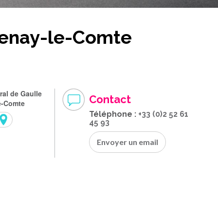
enay-le-Comte
al de Gaulle
Contact
e-Comte
Téléphone :
+33 (0)2 52 61
45 93
Envoyer un email