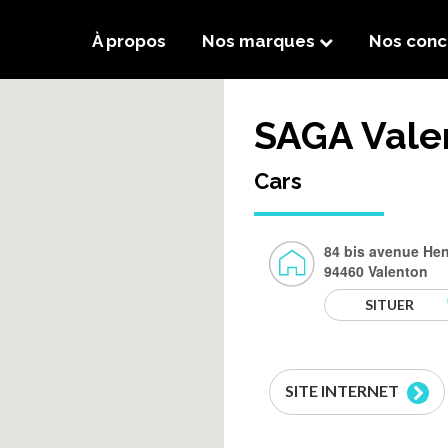
À propos
Nos marques
Nos conc
SAGA Vale
Cars
84 bis avenue Hen
94460 Valenton
SITUER
SITE INTERNET