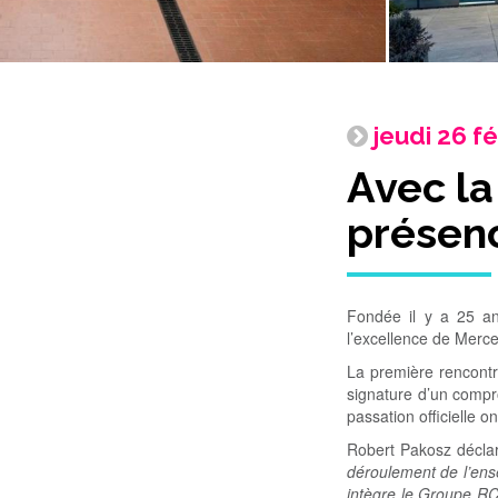
jeudi 26 f
Avec la
présen
Fondée il y a 25 an
l’excellence de Merc
La première rencontr
signature d’un compro
passation officielle o
Robert Pakosz décla
déroulement de l’ens
intègre le Groupe RC