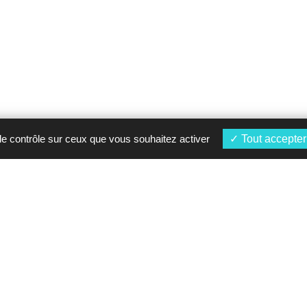
 le contrôle sur ceux que vous souhaitez activer
Tout accepter
À propos
Nos marques
Présentation
Toyota
Nos concessions
Mercedes-Benz
Actualités
Lexus
Mentions légales
Porsche
Vos Données
Saga Classic