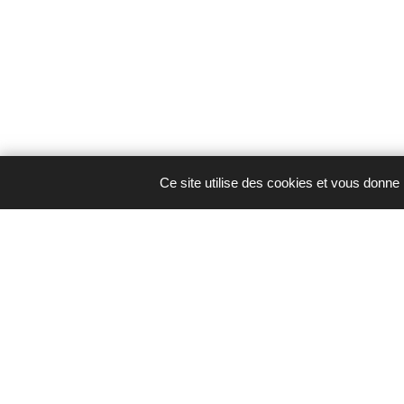
Ce site utilise des cookies et vous donne
Actipôle Ouest | La Flotterie
CS 10070
85170 Le Poiré-sur-Vie