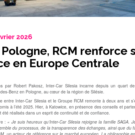
évrier 2026
 Pologne, RCM renforce 
ce en Europe Centrale
s par Robert Pakosz, Inter-Car Silesia incarne depuis un quart de 
edes-Benz en Pologne, au cœur de la région de Silésie.
e entre Inter-Car Silesia et le Groupe RCM remonte à deux ans et s’e
mis à l’été 2025. Hier, à Katowice, en présence des conseils et partena
nt été réalisés dans un esprit de continuité et de confiance.
re :
« Je suis heureux qu’Inter-Car Silesia rejoigne la famille SAGA. Je 
emble du processus, de la transparence des échanges, ainsi que du fait
M, un acteur de référence sur le marché européen. La philosophie en