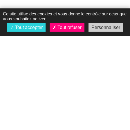
Ce site utilise des cookies et vous donne le contrôle sur ceux que
vous souhaitez activer
Tout accepter
Tout refuser
Personnaliser
À propos
Présentation
Nos concessions
Actualités
Mentions légales
Vos Données
personnelles
Contact