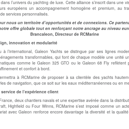
ans l’univers du yachting de luxe. Cette alliance s’inscrit dans une vi
ateurs européens un accompagnement homogène et premium, au tra
t de services personnalisés.
our nous un territoire d’opportunités et de connexions. Ce parten
notre offre globale tout en renforçant notre ancrage au niveau eu
Brancaleon, Directeur de RCMarine
ign, innovation et modularité
 à l’international, Galeon Yachts se distingue par ses lignes mode
énagements transformables, qui font de chaque modèle une unité uni
tiques comme le Galeon 325 GTO ou le Galeon 68 Fly reflètent par
ffinement et confort à bord.
permettra à RCMarine de proposer à sa clientèle des yachts hautem
yles de navigation, que ce soit sur les eaux méditerranéennes ou en m
service de l’expérience client
rance, deux chantiers navals et une expertise avérée dans la distribut
raft, Highfield ou Four Winns, RCMarine s’est imposé comme un acte
riat avec Galeon renforce encore davantage la diversité et la qualité