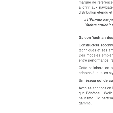
marque de référence d
à offrir aux navig
distribution étendu e
«
L’Europe est p
Yachts enrichit 
Galeon Yachts : des
Constructeur reconnu
techniques et ses am
Des modèles embléma
entre performance, ra
Cette collaboration 
adaptés à tous les st
Un réseau solide au 
Avec 14 agences en F
que Bénéteau, Wellc
nautisme. Ce partena
gamme.