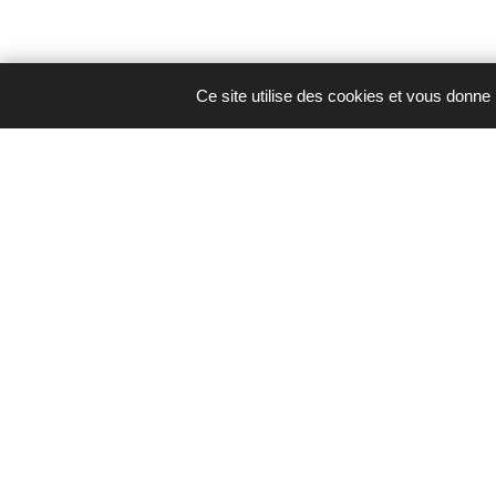
Ce site utilise des cookies et vous donne
Actipôle Ouest | La Flotterie
CS 10070
85170 Le Poiré-sur-Vie
02 52 59 55 00