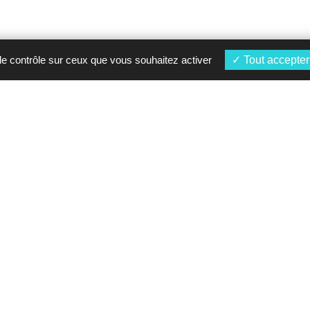
 le contrôle sur ceux que vous souhaitez activer
Tout accepter
À propos
Nos marques
Présentation
Toyota
Nos concessions
Mercedes-Benz
Actualités
Lexus
Mentions légales
Porsche
Vos Données
Saga Classic
personnelles
RCMarine
Contact
Highfield FRANCE
Azimut