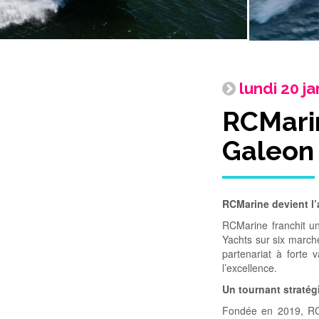
lundi 20 j
RCMarin
Galeon 
RCMarine devient l
RCMarine franchit un
Yachts sur six march
partenariat à forte 
l’excellence.
Un tournant straté
Fondée en 2019, RCMa