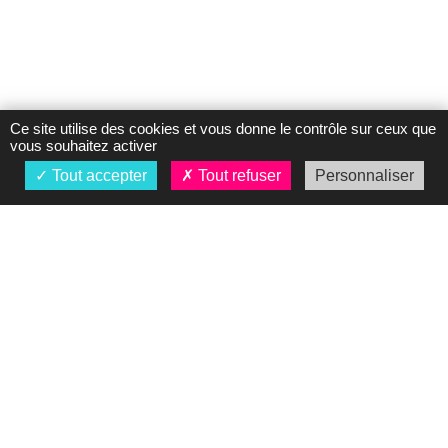
Ce site utilise des cookies et vous donne le contrôle sur ceux que
vous souhaitez activer
Tout accepter
Tout refuser
Personnaliser
À propos
Présentation
Nos concessions
Actualités
Mentions légales
Vos Données
personnelles