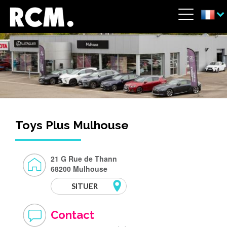
Aller au contenu principal
Panneau de gestion des cookies
Menu
Toys Plus Mulhouse
21 G Rue de Thann
68200 Mulhouse
SITUER
Contact