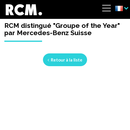
Aller au contenu principal
Panneau de gestion des cookies
Menu
RCM distingué "Groupe of the Year"
par Mercedes-Benz Suisse
Retour à la liste