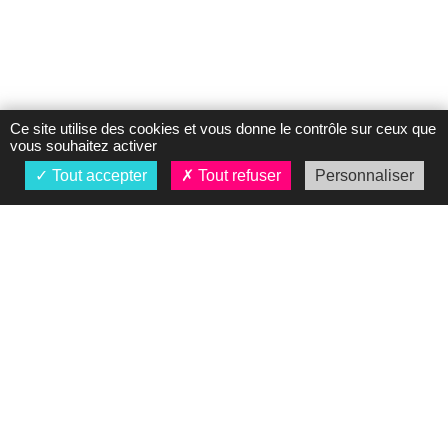
Ce site utilise des cookies et vous donne le contrôle sur ceux que
vous souhaitez activer
Tout accepter
Tout refuser
Personnaliser
À propos
Présentation
Nos concessions
Actualités
Mentions légales
Vos Données
personnelles